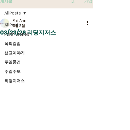
게시물
가입
All Posts
Phil Ahn
All Posts
5월 3일
03/23/26 리딩지저스
Faith Stories
목회칼럼
선교이야기
주일풍경
주일주보
리딩지저스