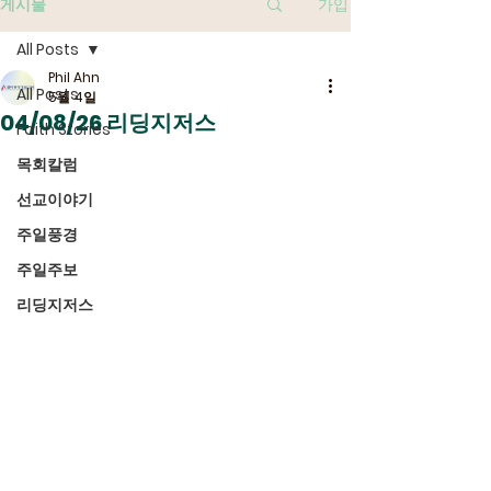
게시물
가입
All Posts
Phil Ahn
All Posts
5월 4일
04/08/26 리딩지저스
Faith Stories
목회칼럼
선교이야기
주일풍경
주일주보
리딩지저스