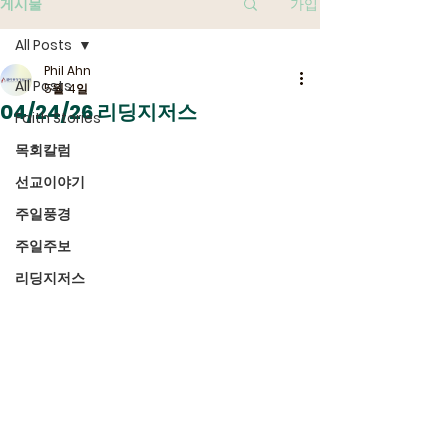
게시물
가입
All Posts
Phil Ahn
All Posts
5월 4일
04/24/26 리딩지저스
Faith Stories
목회칼럼
선교이야기
주일풍경
주일주보
리딩지저스