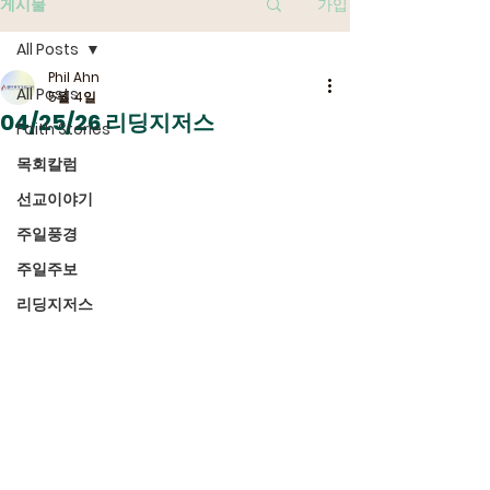
게시물
가입
All Posts
Phil Ahn
All Posts
5월 4일
04/25/26 리딩지저스
Faith Stories
목회칼럼
선교이야기
주일풍경
주일주보
리딩지저스