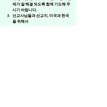
제가 잘 해결 되도록 함께 기도해 주
시기 바랍니다.
선교사님들과 선교지, 미국과 한국
을 위해서
7. KAPC 가주 노회 협력 기도회: 
파다고
니아(Patagonia) 선교 여행 기도회 
(2026년 2월)를 열매 교회 (KAPC 가주노
회 교회) 주체로 갑니다..
8. 꼬라손 미션 (Corason Mision): 1
0월 
31부터 11월 1일 까지 있습니다. 멕시칼
리로 갑니다. 가실 분들은 10월 12일까지 
선교 신청서를 작성하셔서 김만섭 목사
님에게 제출해 주시길 바랍니다. 
0
0
6
Plaats een opmerking...