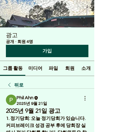
광고
공개
·
회원 4명
가입
그룹 활동
미디어
파일
회원
소개
뒤로
Phil Ahn
2025년 9월 21일
2025년 9월 21일 광고
1. 정기당회: 
오늘 정기당회가 있습니다. 
커피브레이크 성경 공부 후에 당회장 실