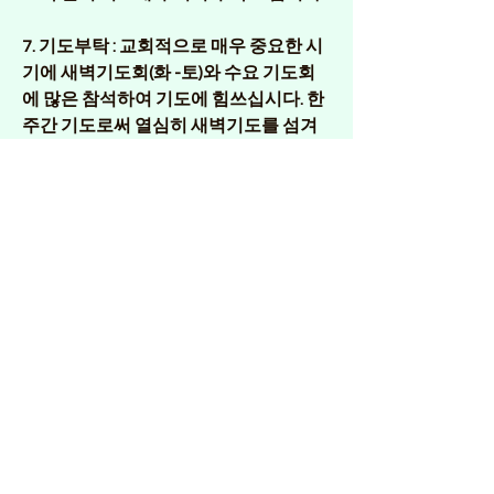
7. 기도부탁 :
 교회적으로 매우 중요한 시
기에 새벽기도회(화 -토)와 수요 기도회
에 많은 참석하여 기도에 힘쓰십시다. 한
주간 기도로써 열심히 새벽기도를 섬겨 
주신 분들께 감사드립니다.
1) 교회의 전도와 선교 사명을 위해서
2) 질병과 고난 가운데 있는 교우들의 치
유와 회복을 위해서; 이영식 장로님, 송경
숙 권사님, 이정자 집사님, 김우종 집사님
이 속히 회복 되도록 함께 기도해 주시기 
바랍니다. 김진아 권사님(정맥 수축 수술)
을 잘 하실 수 있도록 기도해 주시기 바랍
니다. 
3) 선교사님들과 선교지, 미국과 한국을 
위해서
0
0
10